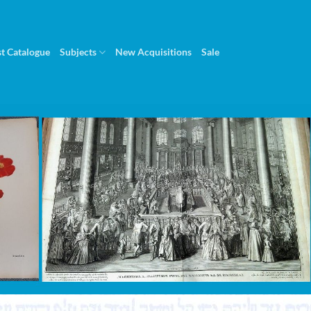
st Catalogue
Subjects
New Acquisitions
Sale