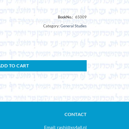
Category:
General Studies
ADD TO CART
CONTACT
Email:
rashi@xs4all.nl