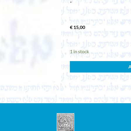
*
€
15,00
1 in stock