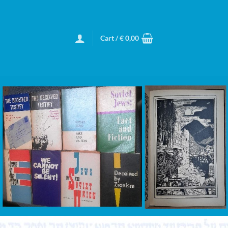
Cart /
€
0,00