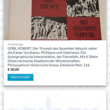
Archaeology
GÖBL, ROBERT. Der Triumph des Sasaniden Sahpuhr ueber
die Kaiser Gordianus, Philippus und Valerianus. Die
ikonographische Interpretation. der Felsreliefs. Mit 6 Tafeln.
(Österreichische Akademie der Wissenschaften,
Philosophisch-Historische Klasse, Denkschriften, 116.
€
30,00
ADD TO CART