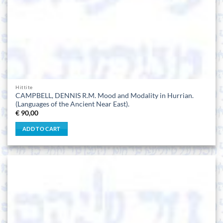
Hittite
CAMPBELL, DENNIS R.M. Mood and Modality in Hurrian.
(Languages of the Ancient Near East).
€
90,00
ADD TO CART