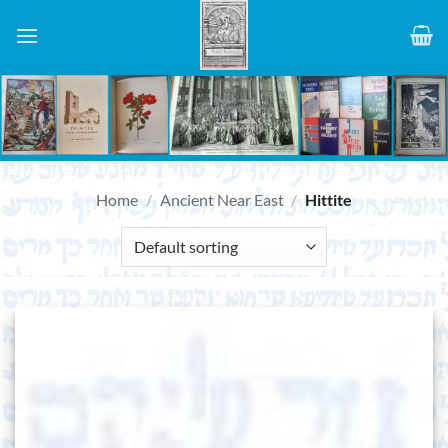
Skip
to
content
Home
/
Ancient Near East
/
Hittite