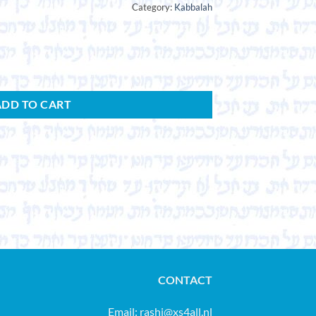
Category:
Kabbalah
ADD TO CART
CONTACT
Email:
rashi@xs4all.nl