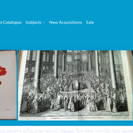
st Catalogue
Subjects
New Acquisitions
Sale