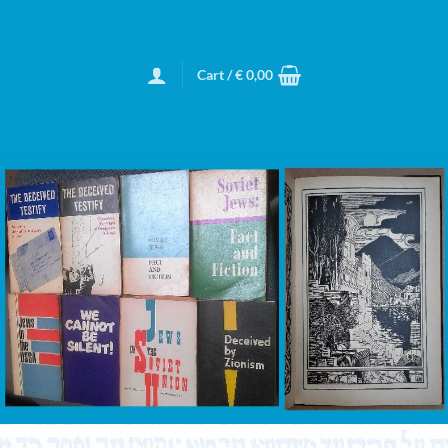
Cart /
€
0,00