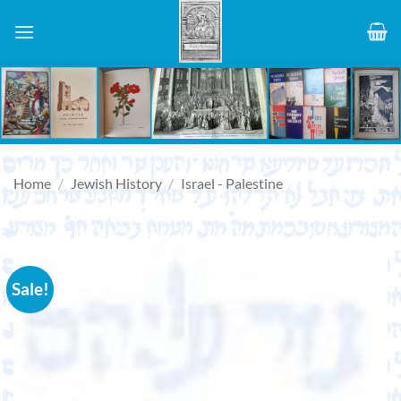
Skip
to
content
Home
/
Jewish History
/
Israel - Palestine
Sale!