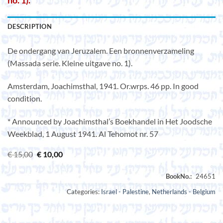
no. 1).
DESCRIPTION
De ondergang van Jeruzalem. Een bronnenverzameling
(Massada serie. Kleine uitgave no. 1).
Amsterdam, Joachimsthal, 1941. Or.wrps. 46 pp. In good
condition.
* Announced by Joachimsthal’s Boekhandel in Het Joodsche
Weekblad, 1 August 1941. Al Tehomot nr. 57
Original
Current
€
15,00
€
10,00
price
price
was:
is:
€ 15,00.
€ 10,00.
Categories:
Israel - Palestine
,
Netherlands - Belgium