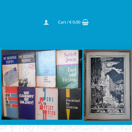
Cart /
€
0,00