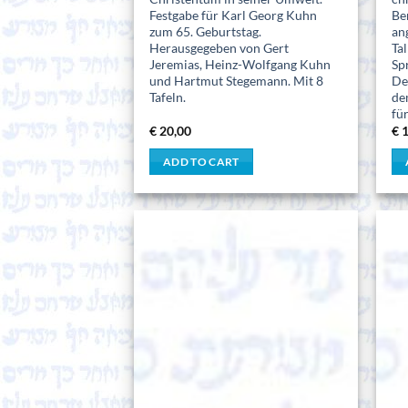
Festgabe für Karl Georg Kuhn
Be
zum 65. Geburtstag.
an
Herausgegeben von Gert
Ta
Jeremias, Heinz-Wolfgang Kuhn
Sp
und Hartmut Stegemann. Mit 8
De
Tafeln.
de
fü
€
20,00
€
1
ADD TO CART