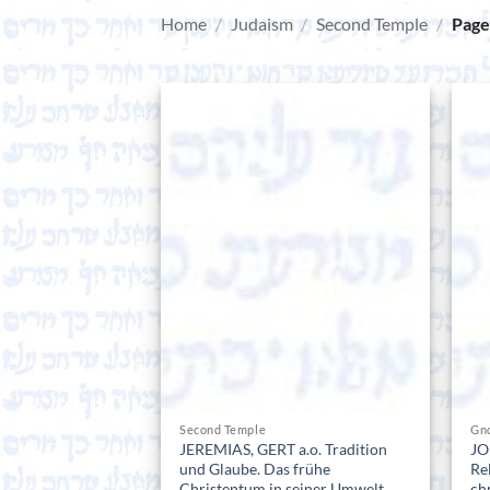
Home
/
Judaism
/
Second Temple
/
Page
Second Temple
Gn
JEREMIAS, GERT a.o. Tradition
JO
und Glaube. Das frühe
Re
Christentum in seiner Umwelt.
ch