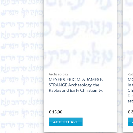
Archaeology
Rab
MEYERS, ERIC M. & JAMES F.
MO
STRANGE Archaeology, the
in 
Rabbis and Early Christianity.
Ch
Ta
se
€
15,00
€
3
ADD TO CART