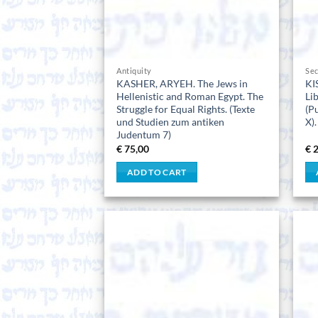
Antiquity
Se
KASHER, ARYEH. The Jews in
KI
Hellenistic and Roman Egypt. The
Li
Struggle for Equal Rights. (Texte
(P
und Studien zum antiken
X).
Judentum 7)
€
75,00
€
2
ADD TO CART