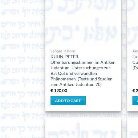
Second Temple
Ar
KUHN, PETER.
La
Offenbarungsstimmen im Antiken
Cu
Judentum. Untersuchungen zur
(Ex
Bat Qol und verwandten
Phänomenen. (Texte und Studien
zum Antiken Judentum 20)
€
120,00
€
2
ADD TO CART