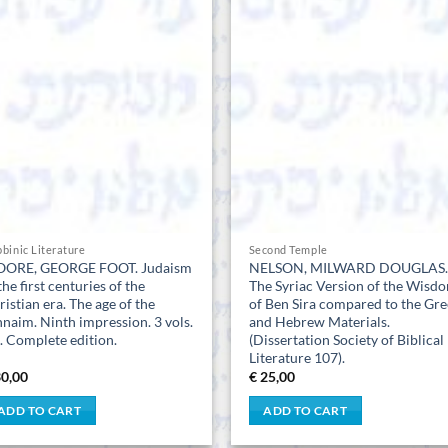
binic Literature
Second Temple
ORE, GEORGE FOOT. Judaism
NELSON, MILWARD DOUGLAS.
the first centuries of the
The Syriac Version of the Wisd
ristian era. The age of the
of Ben Sira compared to the Gre
nnaim. Ninth impression. 3 vols.
and Hebrew Materials.
t. Complete edition.
(Dissertation Society of Biblical
Literature 107).
0,00
€
25,00
ADD TO CART
ADD TO CART