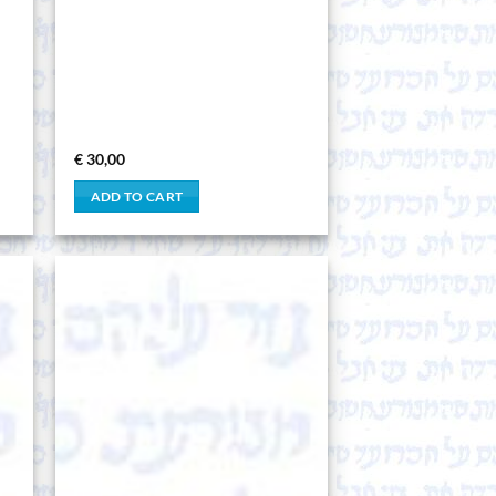
€
30,00
ADD TO CART