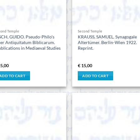
cond Temple
Second Temple
SCH, GUIDO. Pseudo-Philo’s
KRAUSS, SAMUEL. Synagogale
ber Antiquitatum Biblicarum.
Altertümer. Berlin-Wien 1922.
ublications in Mediaeval Studies
Reprint.
5,00
€
15,00
ADD TO CART
ADD TO CART