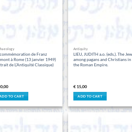
chaeology
Antiquity
 commémoration de Franz
LIEU, JUDITH a.o. (eds.). The Je
mont à Rome (13 janvier 1949)
among pagans and Christians in
trait de L’Antiquité Classique)
the Roman Empire.
0,00
€
15,00
ADD TO CART
ADD TO CART