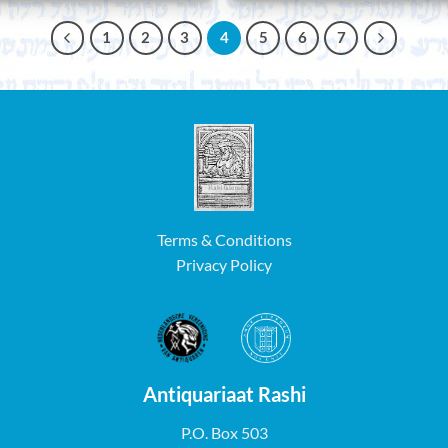
1
2
3
4
5
6
7
Terms & Conditions
Privacy Policy
Antiquariaat Rashi
P.O. Box 503