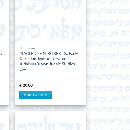
Hellenism
ws
MACLENNAN, ROBERT S.. Early
Christian Texts on Jews and
Judaism (Brown Judaic Studies
194).
€
20,00
ADD TO CART