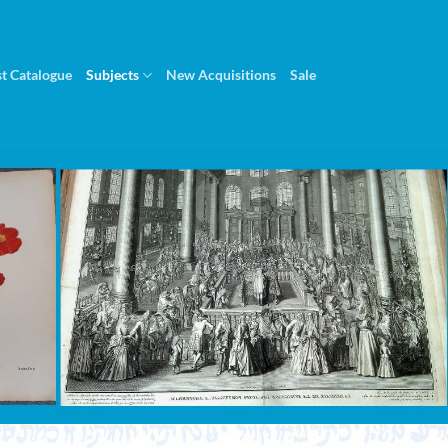
st Catalogue
Subjects
New Acquisitions
Sale