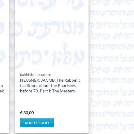
Rabbinic Literature
NEUSNER, JACOB. The Rabbinic
om
traditions about the Pharisees
ek
before 70. Part I: The Masters.
€
30,00
ADD TO CART