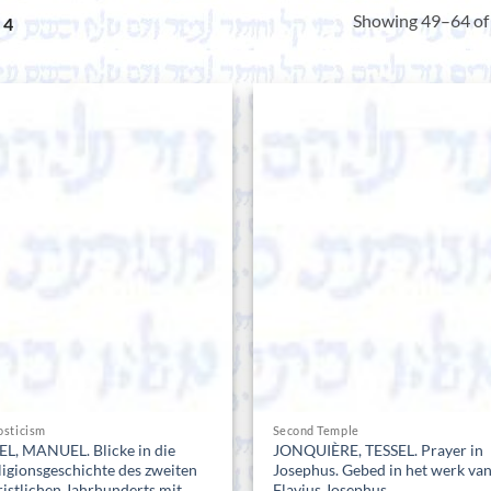
Showing 49–64 of 
 4
osticism
Second Temple
EL, MANUEL. Blicke in die
JONQUIÈRE, TESSEL. Prayer in
ligionsgeschichte des zweiten
Josephus. Gebed in het werk va
ristlichen Jahrhunderts mit
Flavius Josephus.