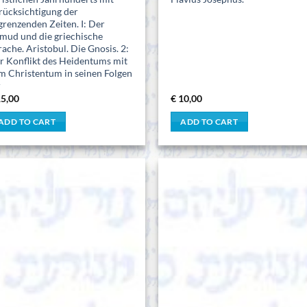
rücksichtigung der
grenzenden Zeiten. I: Der
lmud und die griechische
rache. Aristobul. Die Gnosis. 2:
r Konflikt des Heidentums mit
m Christentum in seinen Folgen
r
5,00
€
10,00
ADD TO CART
ADD TO CART