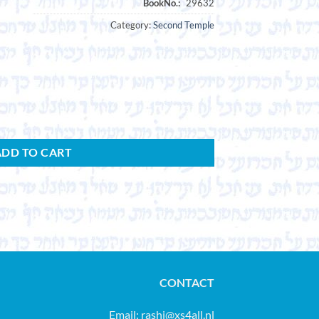
Category:
Second Temple
ion latine des Questions sur la Genèse de Philon d'Alexandrie. quantity
ADD TO CART
CONTACT
Email:
rashi@xs4all.nl