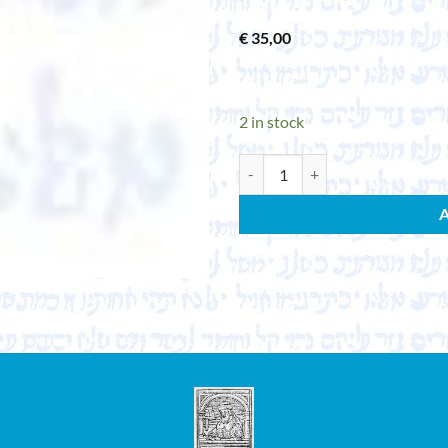
€
35,00
2 in stock
PETIT, FRANÇOISE. L'ancienne vers