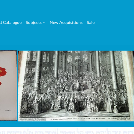
st Catalogue
Subjects
New Acquisitions
Sale