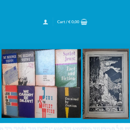
Cart /
€
0,00