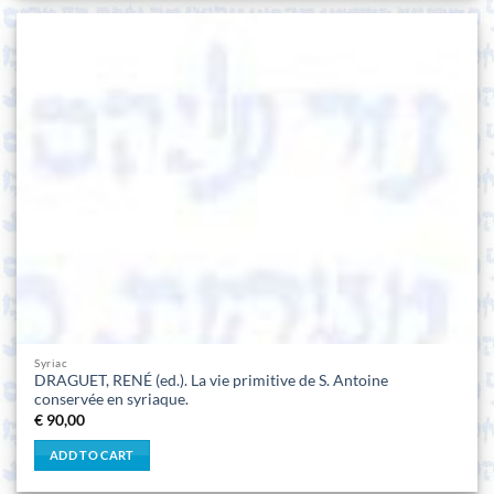
Syriac
DRAGUET, RENÉ (ed.). La vie primitive de S. Antoine
conservée en syriaque.
€
90,00
ADD TO CART