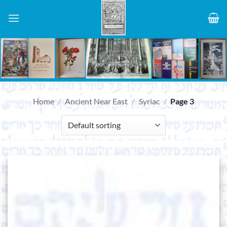
Skip
to
content
Home
/
Ancient Near East
/
Syriac
/
Page 3