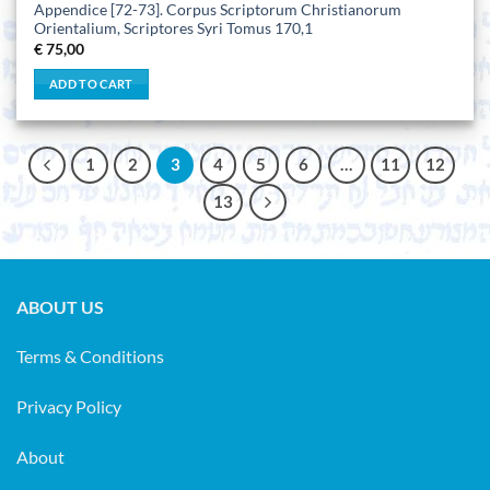
Appendice [72-73]. Corpus Scriptorum Christianorum
Orientalium, Scriptores Syri Tomus 170,1
€
75,00
ADD TO CART
1
2
3
4
5
6
…
11
12
13
ABOUT US
Terms & Conditions
Privacy Policy
About