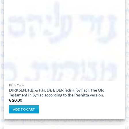
Bible Texts
DIRKSEN, P.B. & P.H. DE BOER (eds.). (Syriac). The Old
Testament in Syriac according to the Peshitta version.
€
20,00
ADD TO CART