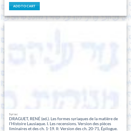
ADD TO CART
Syriac
DRAGUET, RENÉ (ed.). Les formes syriaques de la matière de
l’Histoire Lausiaque. I. Les recensions. Version des pièces
liminaires et des ch. 1-19. II: Version des ch. 20-71, Épilogue.