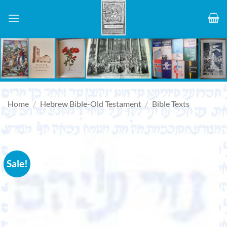
Skip
to
content
Home
/
Hebrew Bible-Old Testament
/
Bible Texts
Sale!