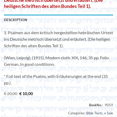
Deutsche metrisch übersetzt und erläutert. (Die
heiligen Schriften des alten Bundes Teil 1).
DESCRIPTION
1. Psalmen aus dem kritisch hergestellten hebräischen Urtext
ins Deutsche metrisch übersetzt und erläutert. (Die heiligen
Schriften des alten Bundes Teil 1).
(Wien, Leipzig), (1915), Modern cloth. XIX, 146, 35 pp. Folio.
German. In good conditionn.
* Full text of the Psalms, with Erläuterungen at the end (35
pp.).
Original
Current
€
20,00
€
10,00
price
price
was:
is:
€ 20,00.
€ 10,00.
Categories:
Bible Texts
,
x Sale