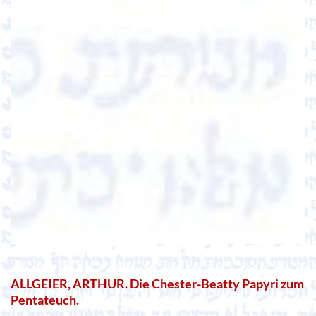
ALLGEIER, ARTHUR. Die Chester-Beatty Papyri zum
Pentateuch.