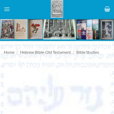
Skip
to
content
Home
/
Hebrew Bible-Old Testament
/
Bible Studies