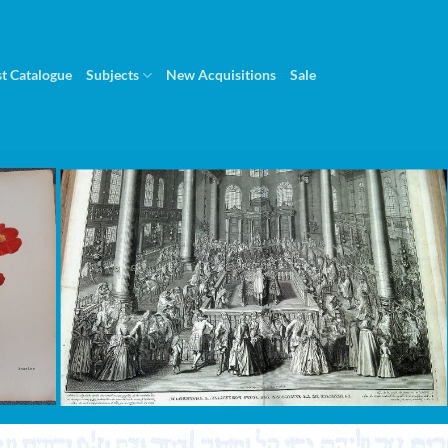
st Catalogue
Subjects
New Acquisitions
Sale