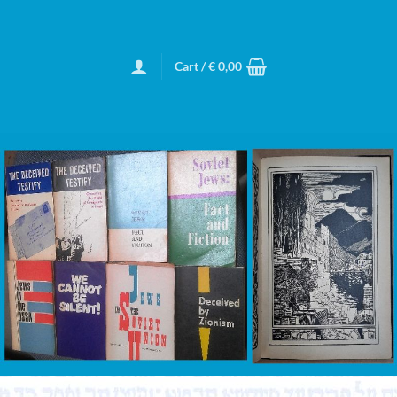
Cart /
€
0,00