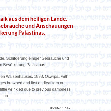
ik aus dem heiligen Lande.
 Gebräuche und Anschauungen
kerung Palästinas.
de. Schilderung einiger Gebräuche und
n Bevölkerung Palästinas.
en Waisenhauses, 1898. Or.wrps., with
ges browned and first endleaf torn out,
ittle wrinkled due to previous dampness.
ition.