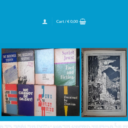
Cart /
€
0,00