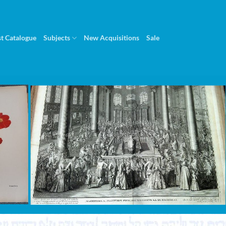
st Catalogue
Subjects
New Acquisitions
Sale