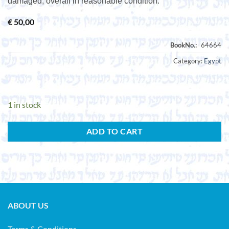
damaged, overall in reasonable condition.
€
50,00
Category:
Egypt
1 in stock
ADD TO CART
ABOUT US
Terms & Conditions