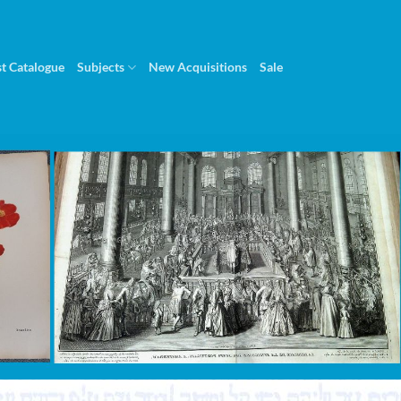
st Catalogue
Subjects
New Acquisitions
Sale