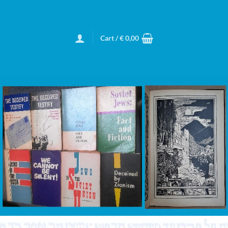
Cart /
€
0,00