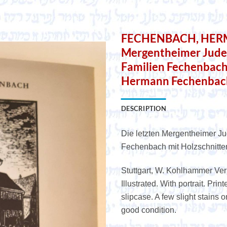
FECHENBACH, HERMA
Mergentheimer Juden
Familien Fechenbach
Hermann Fechenbac
DESCRIPTION
Die letzten Mergentheimer J
Fechenbach mit Holzschnitt
Stuttgart, W. Kohlhammer Verl
Illustrated. With portrait. Prin
slipcase. A few slight stains 
good condition.