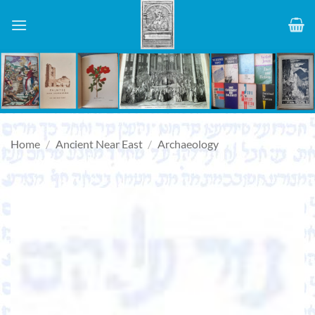
Skip
to
content
Home
/
Ancient Near East
/
Archaeology