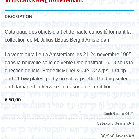
Julius I.Boas Berg d’Amsterdam.
DESCRIPTION
Catalogue des objets d'art et de haute curiosité formant la
collection de M. Julius I.Boas Berg d'Amsterdam.
La vente aura lieu a Amsterdam les 21-24 novembre 1905
dans la nouvelle salle de vente Doelenstraat 16/18 sous la
direction de MM. Frederik Muller & Cie. Or.wrps. 134 pp.
and 41 b/w plates, partly on stiff wrps. 4to. Binding soiled
and damaged, otherwise in reasonable condition.
€
50,00
Category:
Jewish Art
38/568 Jewish Art