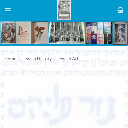
Skip
to
content
Home
/
Jewish History
/
Jewish Art