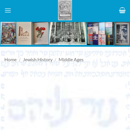
Skip
to
content
Home
/
Jewish History
/
Middle Ages