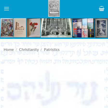
Skip
to
content
Home
/
Christianity
/
Patristics