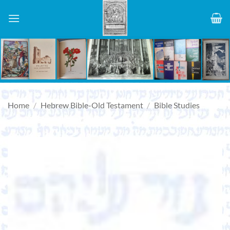
Skip
to
content
Home
/
Hebrew Bible-Old Testament
/
Bible Studies