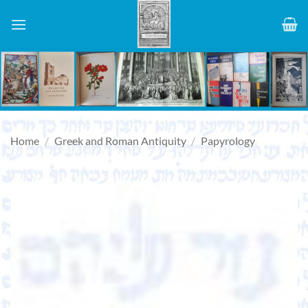
Skip
to
content
Home
/
Greek and Roman Antiquity
/
Papyrology