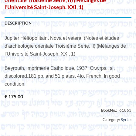
orientale Troisième Série, II) (Mélanges de
l’Université Saint-Joseph. XXI, 1)
DESCRIPTION
Jupiter Héliopolitain. Nova et vetera. (Notes et études
d'archéologie orientale Troisième Série, II) (Mélanges de
l'Université Saint-Joseph. XXI, 1)
Beyrouth, Imprimerie Catholique, 1937. Or.wrps., sl.
discolored.181 pp. and 51 plates. 4to. French. In good
condition.
€
175,00
Category:
Syriac