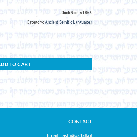
Category:
Ancient Semitic Languages
ADD TO CART
CONTACT
Email:
rashi@xs4all.nl