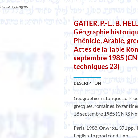
tic Languages
GATIER, P.-L., B. HEL
Géographie historiqu
Phénicie, Arabie, gr
Actes de la Table R
septembre 1985 (CN
techniques 23)
DESCRIPTION
Géographie historique au Proch
grecques, romaines, byzantines
18 septembre 1985 (CNRS Not
Paris, 1988, Or.wrps., 371 pp. i
English. In good condition.