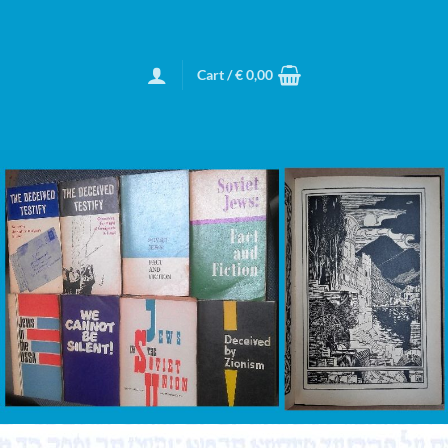
Cart /
€
0,00