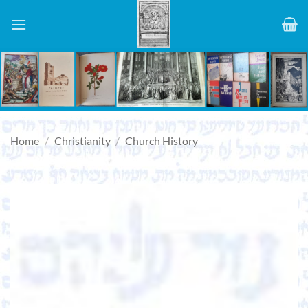
Skip
to
content
Home
/
Christianity
/
Church History