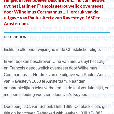
religie. In vier boeken beschreven… nu van nieuws
uyt het Latijn en François getrouwelick overgeset
door Wilhelmus Corsmannus … Herdruk van de
uitgave van Paulus Aertz van Ravesteyn 1650 te
Amsterdam.
DESCRIPTION
Institutie ofte onderwijsinghe in de Christelicke religie.
In vier boeken beschreven… nu van nieuws uyt het Latijn
en François getrouwelick overgeset door Wilhelmus
Corsmannus … Herdruk van de uitgave van Paulus Aertz
van Ravesteyn 1650 te Amsterdam. Naar den
oorspronkelijken tekst verbeterd, in de taal verduidelijkt, en
met een inleiding voorzien, door Dr. A. Kuyper.
Doesburg, J.C. van Schenk Brill, 1889, Or. black cloth, gilt
title on frontcover. Rebacked with leather, LXIII, (2), 883,