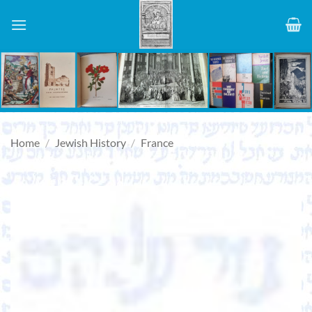
Skip
to
content
Home
/
Jewish History
/
France