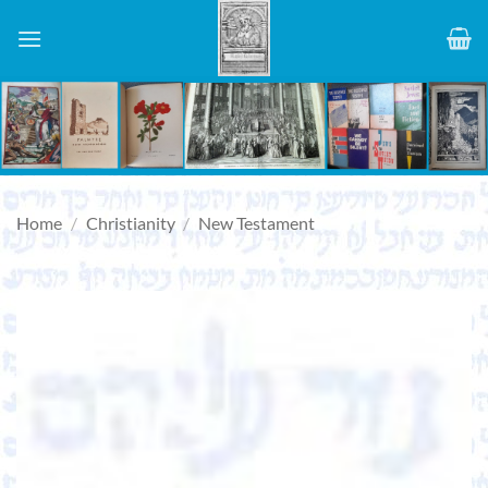
Skip
to
content
Home
/
Christianity
/
New Testament