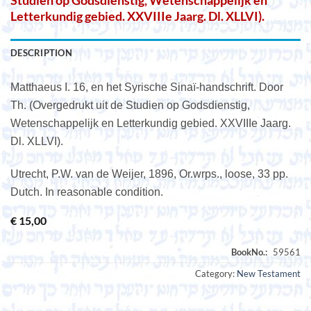
Studien op Godsdienstig, Wetenschappelijk en
Letterkundig gebied. XXVIIIe Jaarg. Dl. XLLVI).
DESCRIPTION
Matthaeus I. 16, en het Syrische Sinaï-handschrift. Door
Th. (Overgedrukt uit de Studien op Godsdienstig,
Wetenschappelijk en Letterkundig gebied. XXVIIIe Jaarg.
Dl. XLLVI).
Utrecht, P.W. van de Weijer, 1896, Or.wrps., loose, 33 pp.
Dutch. In reasonable condition.
€
15,00
Category:
New Testament