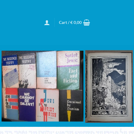
Cart /
€
0,00