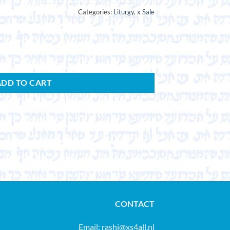
Categories:
Liturgy
,
x Sale
ADD TO CART
CONTACT
Email:
rashi@xs4all.nl