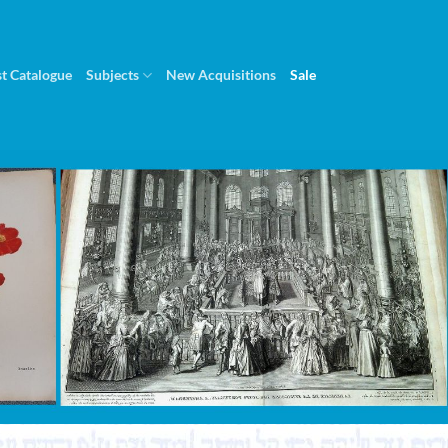
st Catalogue
Subjects
New Acquisitions
Sale