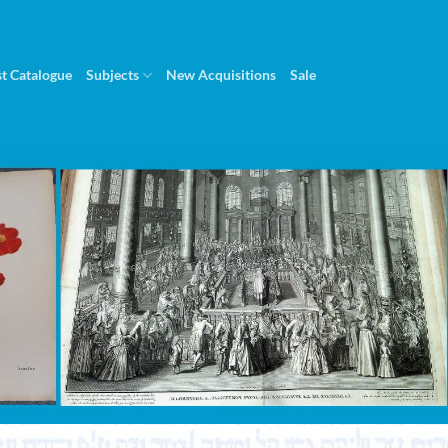
st Catalogue
Subjects
New Acquisitions
Sale