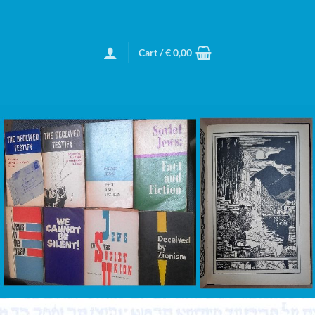
Cart /
€
0,00