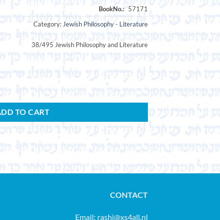
Category:
Jewish Philosophy - Literature
38/495 Jewish Philosophy and Literature
rnunft aus den Quellen des Judentums. Nach dem Manuskript des Verfas
ADD TO CART
CONTACT
Email:
rashi@xs4all.nl