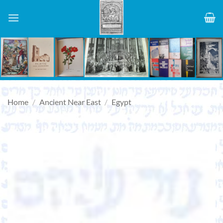
Skip
to
content
Home
/
Ancient Near East
/
Egypt