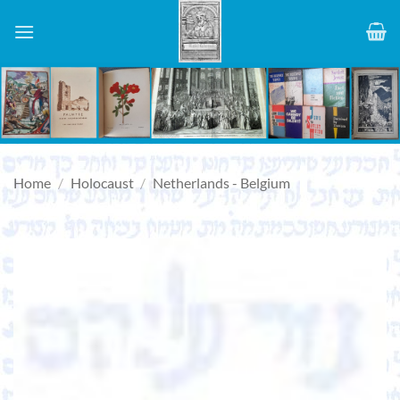
Skip
to
content
Home
/
Holocaust
/
Netherlands - Belgium