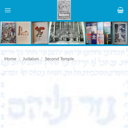
Skip
to
content
Home
/
Judaism
/
Second Temple