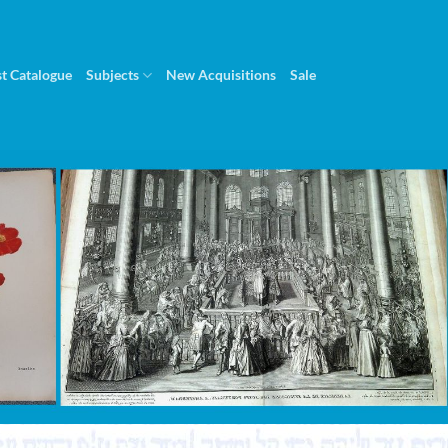
st Catalogue
Subjects
New Acquisitions
Sale