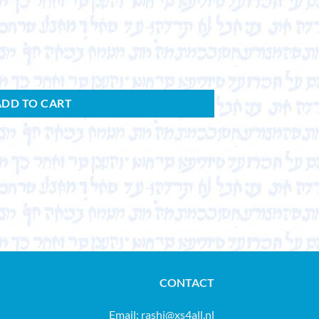
dien aus Arabistik und Semitistik. quantity
ADD TO CART
CONTACT
Email:
rashi@xs4all.nl