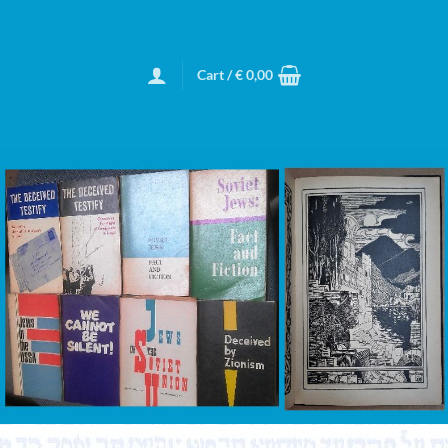
Cart /
€
0,00