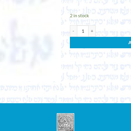
2 in stock
DIEM, WERNER & STEFAN WILD. Stu