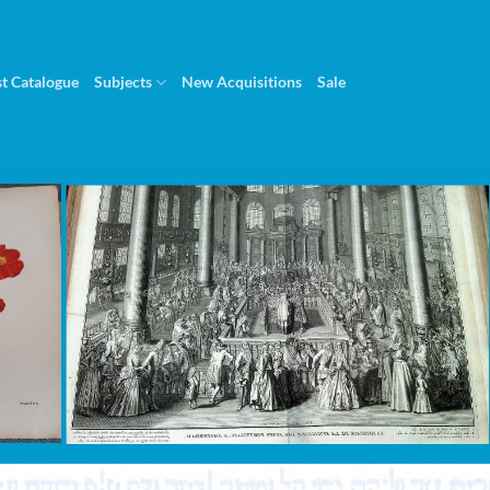
st Catalogue
Subjects
New Acquisitions
Sale