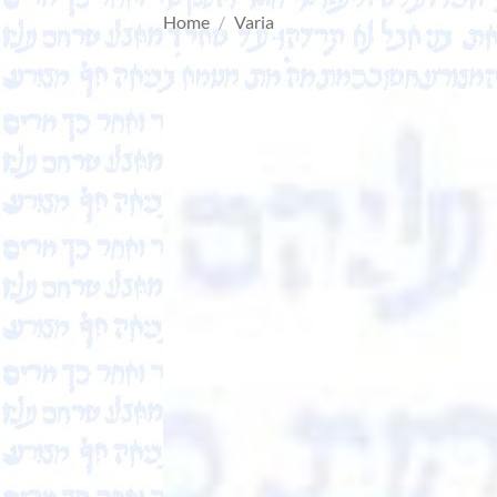
Home
/
Varia