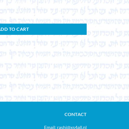
ADD TO CART
CONTACT
Email:
rashi@xs4all.nl