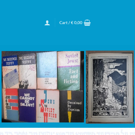
Cart /
€
0,00