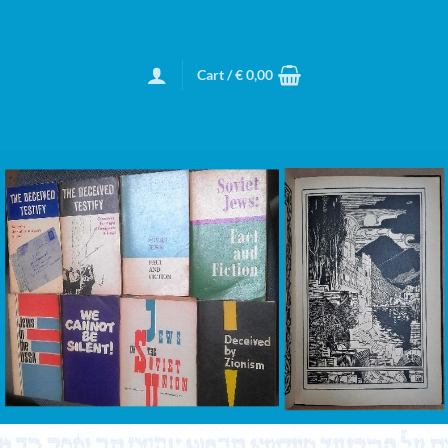
Cart /
€
0,00