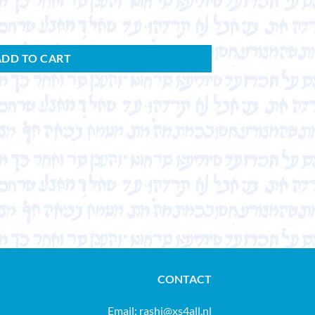
ADD TO CART
CONTACT
Email:
rashi@xs4all.nl