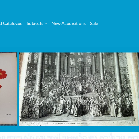
st Catalogue
Subjects
New Acquisitions
Sale