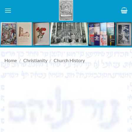
Skip
to
content
Home
/
Christianity
/
Church History