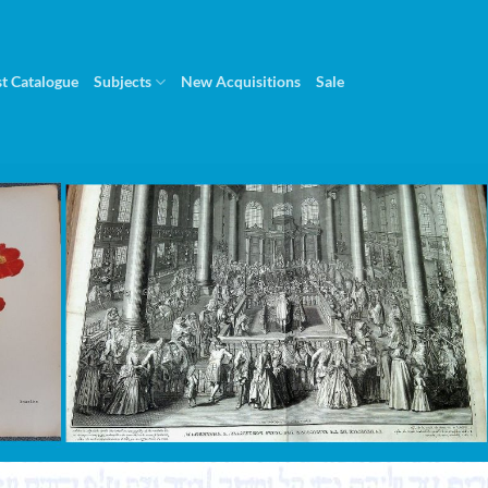
st Catalogue
Subjects
New Acquisitions
Sale