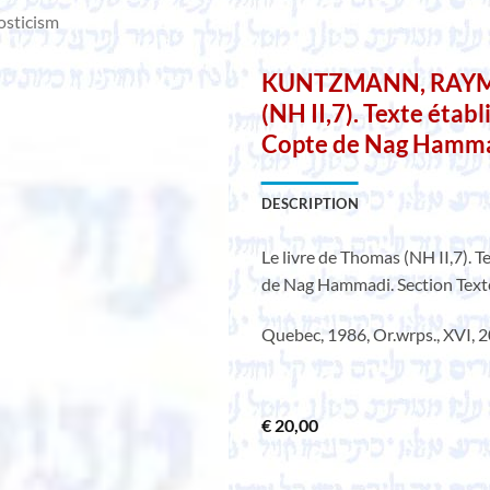
sticism
KUNTZMANN, RAYMOND
(NH II,7). Texte établ
Copte de Nag Hammad
DESCRIPTION
Le livre de Thomas (NH II,7). T
de Nag Hammadi. Section Texte
Quebec, 1986, Or.wrps., XVI, 2
€
20,00