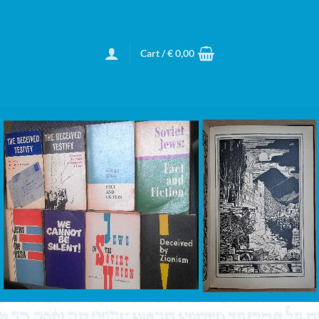
Cart /
€
0,00