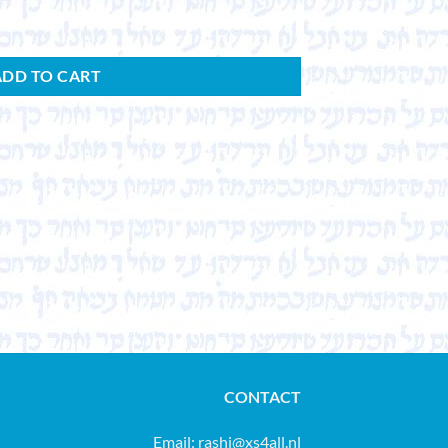
ADD TO CART
CONTACT
Email:
rashi@xs4all.nl