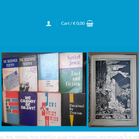
Cart /
€
0,00