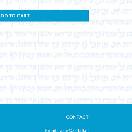
ADD TO CART
CONTACT
Email:
rashi@xs4all.nl