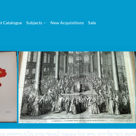
st Catalogue
Subjects
New Acquisitions
Sale