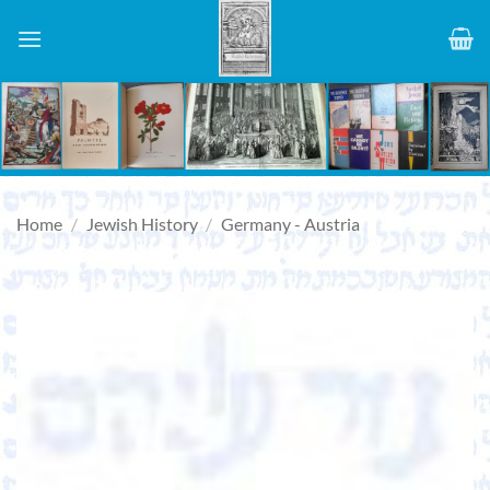
Skip
to
content
Home
/
Jewish History
/
Germany - Austria