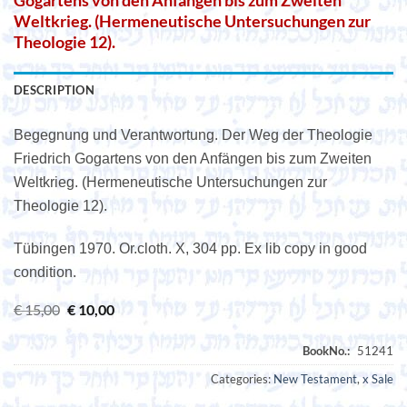
Gogartens von den Anfängen bis zum Zweiten
Weltkrieg. (Hermeneutische Untersuchungen zur
Theologie 12).
DESCRIPTION
Begegnung und Verantwortung. Der Weg der Theologie
Friedrich Gogartens von den Anfängen bis zum Zweiten
Weltkrieg. (Hermeneutische Untersuchungen zur
Theologie 12).
Tübingen 1970. Or.cloth. X, 304 pp. Ex lib copy in good
condition.
Original
Current
€
15,00
€
10,00
price
price
was:
is:
€ 15,00.
€ 10,00.
Categories:
New Testament
,
x Sale