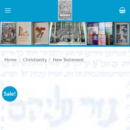
Skip
to
content
Home
/
Christianity
/
New Testament
Sale!