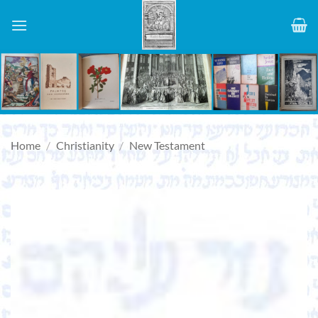
Skip
to
content
Home
/
Christianity
/
New Testament