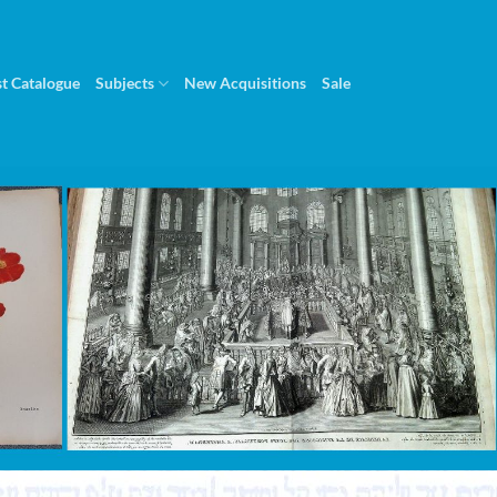
st Catalogue
Subjects
New Acquisitions
Sale