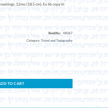
rownings. 12mo (18.5 cm). Ex lib copy in
Category:
Travel and Topography
ge à Jérusalem et au Mont-Sinai, en 1831, 1832 et 1833. Édition augment
ADD TO CART