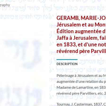
graphy
GERAMB, MARIE-JOSE
Jérusalem et au Mont
Édition augmentée d’
Jaffa à Jerusalem, f
en 1833, et d’une not
révérend père Parvilli
DESCRIPTION
Pélerinage à Jérusalem et au M
augmentée d'une relation du pé
Madame de Lamartine, en 1833,
révérend père Parvilliers, etc. 
Tournay, J. Casterman, 1837, Co