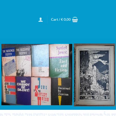
Cart /
€
0,00