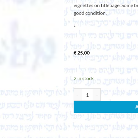
vignettes on titlepage. Some b
good condition.
*
€
25,00
2 in stock
GERAMB, MARIE-JOSEPH DE. Pélerina