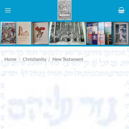
Skip
to
content
Home
/
Christianity
/
New Testament