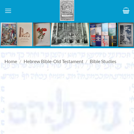
Skip
to
content
Home
/
Hebrew Bible-Old Testament
/
Bible Studies