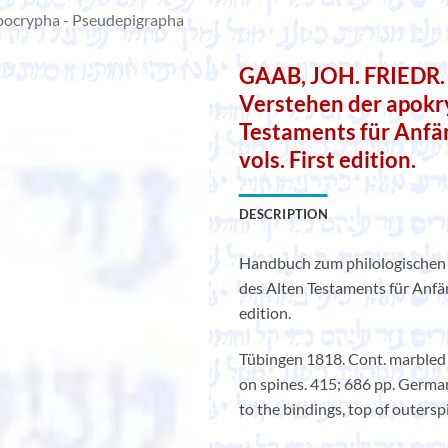
ocrypha - Pseudepigrapha
GAAB, JOH. FRIEDR.
Verstehen der apokr
Testaments für Anfän
vols. First edition.
DESCRIPTION
Handbuch zum philologischen 
des Alten Testaments für Anfän
edition.
Tübingen 1818. Cont. marbled gr
on spines. 415; 686 pp. German
to the bindings, top of outersp