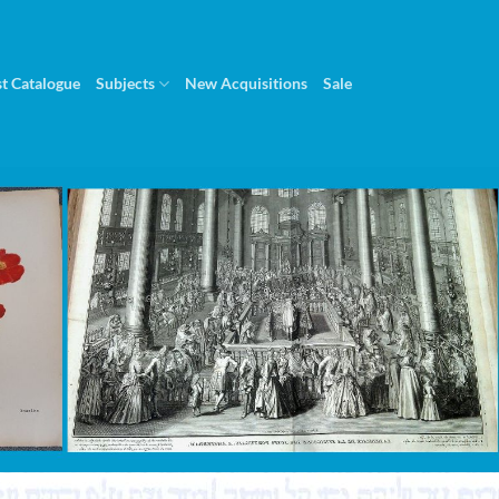
st Catalogue
Subjects
New Acquisitions
Sale