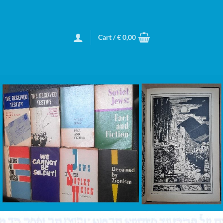
Cart /
€
0,00