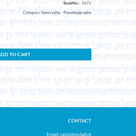
Category:
Apocrypha - Pseudepigrapha
ADD TO CART
CONTACT
Email:
rashi@xs4all.nl