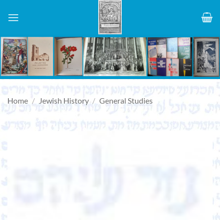
Skip
to
content
Home
/
Jewish History
/
General Studies