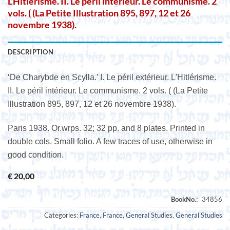
L’Hitlérisme. II. Le péril intérieur. Le communisme. 2
vols. ( (La Petite Illustration 895, 897, 12 et 26
novembre 1938).
DESCRIPTION
‘De Charybde en Scylla.’ I. Le péril extérieur. L'Hitlérisme.
II. Le péril intérieur. Le communisme. 2 vols. ( (La Petite
Illustration 895, 897, 12 et 26 novembre 1938).
Paris 1938. Or.wrps. 32; 32 pp. and 8 plates. Printed in
double cols. Small folio. A few traces of use, otherwise in
good condition.
€
20,00
Categories:
France
,
France
,
General Studies
,
General Studies