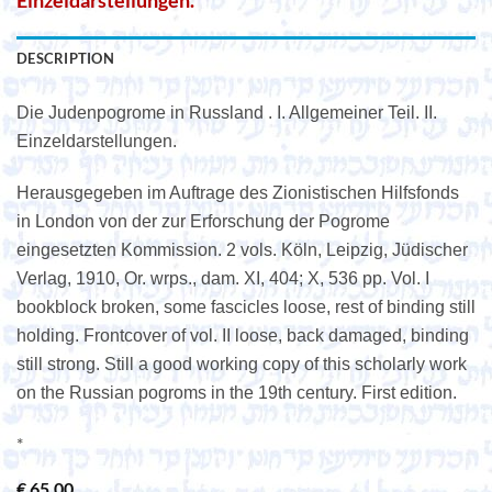
Einzeldarstellungen.
DESCRIPTION
Die Judenpogrome in Russland . I. Allgemeiner Teil. II.
Einzeldarstellungen.
Herausgegeben im Auftrage des Zionistischen Hilfsfonds
in London von der zur Erforschung der Pogrome
eingesetzten Kommission. 2 vols. Köln, Leipzig, Jüdischer
Verlag, 1910, Or. wrps., dam. XI, 404; X, 536 pp. Vol. I
bookblock broken, some fascicles loose, rest of binding still
holding. Frontcover of vol. II loose, back damaged, binding
still strong. Still a good working copy of this scholarly work
on the Russian pogroms in the 19th century. First edition.
*
€
65,00