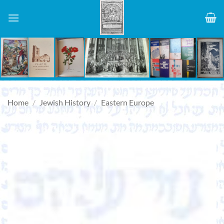
Skip
to
content
Home
/
Jewish History
/
Eastern Europe