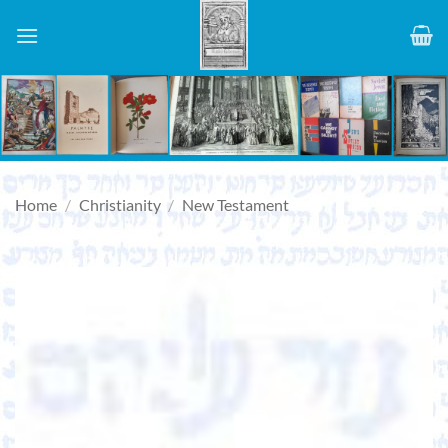
Skip
to
content
Home
/
Christianity
/
New Testament