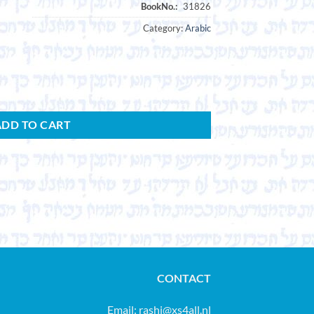
Category:
Arabic
ADD TO CART
CONTACT
Email:
rashi@xs4all.nl