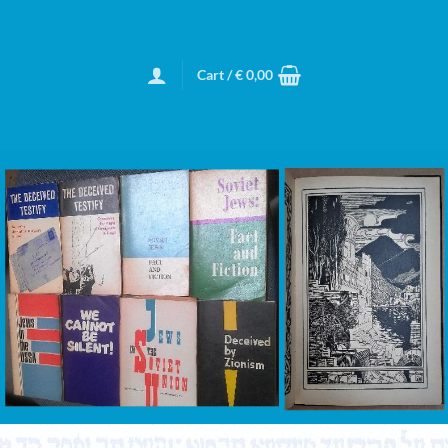
Cart /
€
0,00