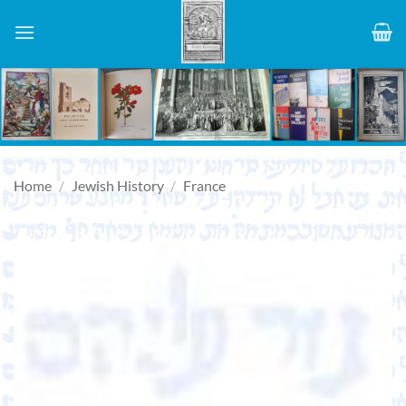
Skip
to
content
Home
/
Jewish History
/
France