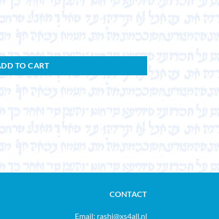
 im jüdischen Volke. Ihr Leben und Treiben dargestellt. quantity
ADD TO CART
CONTACT
Email:
rashi@xs4all.nl