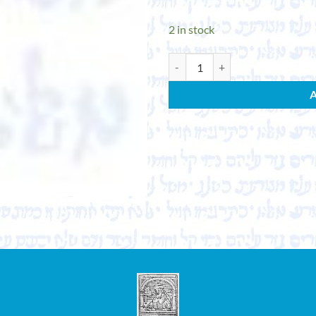
2 in stock
GÜNZIG, EZRIEL. Die Wundermänner