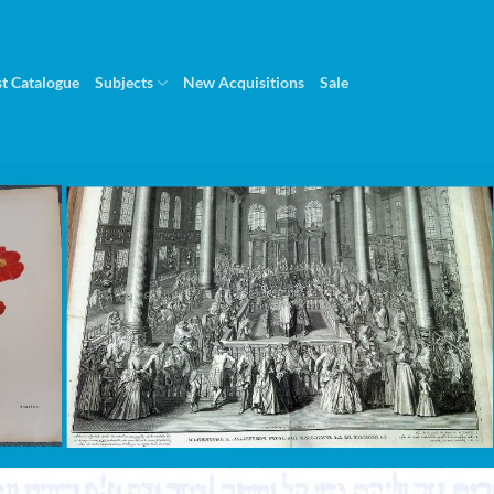
st Catalogue
Subjects
New Acquisitions
Sale