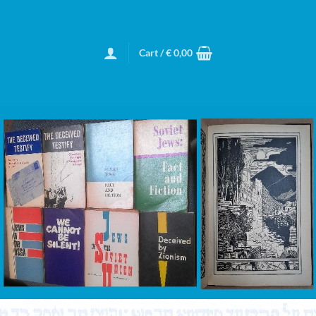
Cart /
€
0,00