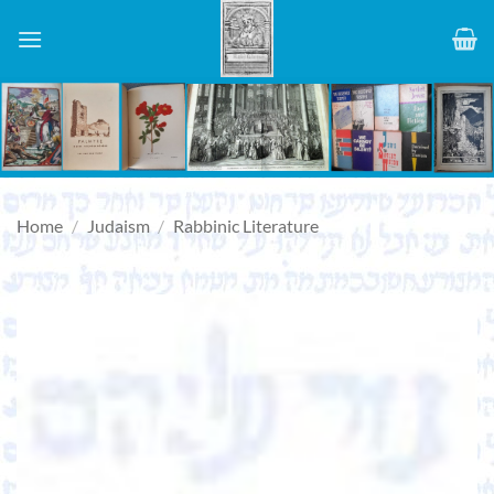
Skip
to
content
Home
/
Judaism
/
Rabbinic Literature